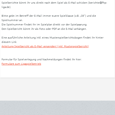
Spielberichte könnt ihr uns direkt nach dem Spiel als E-Mail schicken (berichte@fhp-
liga.de).
Bitte gebt im Betreff der E-Mail immer euere Spielklasse (z.B. „C6“) und die
Spielnummer an.
Die Spielnummer findet Ihr im Spielplan direkt vor der Spielpaarung.
Den Spielbericht könnt ihr als Foto oder PDF an die E-Mail anhängen.
Eine ausführliche Anleitung inkl. eines Musterspielberichtsbogen findet ihr hinter
diesem Link
Anleitung Spielbericht als E-Mail versenden! (inkl. Musterspielbericht)
Formular für Spielverlegung und Nachmeldungen findet Ihr hier:
Formulare zum Ligaspielbetrieb