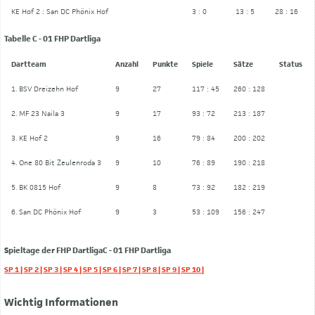
KE Hof 2 : San DC Phönix Hof
3 : 0
13 : 5
28 : 16
Tabelle C - 01 FHP Dartliga
Dartteam
Anzahl
Punkte
Spiele
Sätze
Status
1. BSV Dreizehn Hof
9
27
117 : 45
260 : 128
2. MF 23 Naila 3
9
17
93 : 72
213 : 187
3. KE Hof 2
9
16
79 : 84
200 : 202
4. One 80 Bit Zeulenroda 3
9
10
76 : 89
190 : 218
5. BK 0815 Hof
9
8
73 : 92
182 : 219
6. San DC Phönix Hof
9
3
53 : 109
156 : 247
Spieltage der FHP DartligaC - 01 FHP Dartliga
SP 1 |
SP 2 |
SP 3 |
SP 4 |
SP 5 |
SP 6 |
SP 7 |
SP 8 |
SP 9 |
SP 10 |
Wichtig Informationen